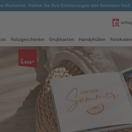
e Momente. Halten Sie Ihre Erinnerungen des Sommers fest
Auftra
tos
Fotogeschenke
Grußkarten
Handyhüllen
Fotokalen