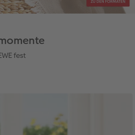
ermomente
EWE fest