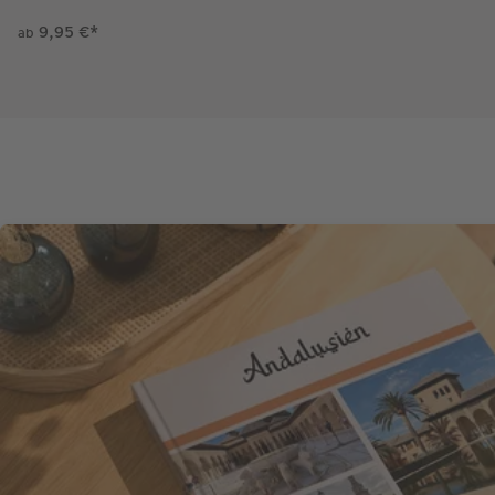
9,95 €
*
ab