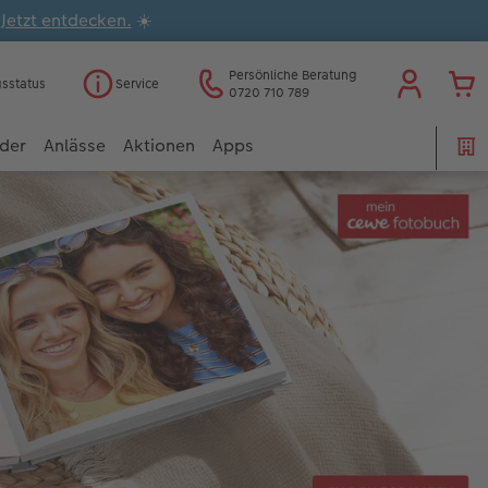
.
Jetzt entdecken.
☀️
Persönliche Beratung
gsstatus
Service
0720 710 789
der
Anlässe
Aktionen
Apps