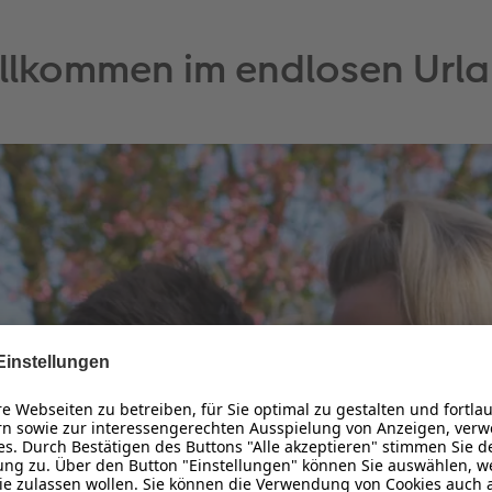
llkommen im endlosen Url