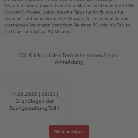
Bestellwege
Last Minute Fotos
Mehrteilige Sofortfotos
Faber-Castell
Papierqualitäten
Bestellwege
Neuheiten
Einfach & schnell gestaltet
Webinare & VHS
Gestalten haben. Unsere Experten erklären Funktionen der CEWE
Fotowelt Software, geben kreative Tipps für Profis sowie für
Einsteiger und beantworten Ihre Fragen. Zur Teilnahme an den
Erste Schritte
Ideen zur Wandgestaltung
CEWE myPhotos
Retro Minis
Foto-Geschenkbox
Weitere Anlässe
Inspiration
Extras
Besondere Geschenkideen
kostenlosen Webinaren benötigen Sie einen PC oder ein Tablet.
Die Dauer beträgt ca. 90 Minuten.
Foto-Kochbuch
CEWE myPhotos
Neuheiten
Neuheiten
CEWE myPhotos
CEWE myPhotos
CEWE myPhotos
Neuheiten
Neuheiten
Extras
CEWE myPhotos
Neuheiten
Neuheiten
Neuheiten
Mit Klick auf den Termin kommen Sie zur
Anmeldung
Extras
14.09.2026 | 09:30 |
14.09.2026 | 18:30 |
Grundlagen der
Grundlagen der
Buchgestaltung Teil 1
Buchgestaltung Teil 1
Mehr anzeigen