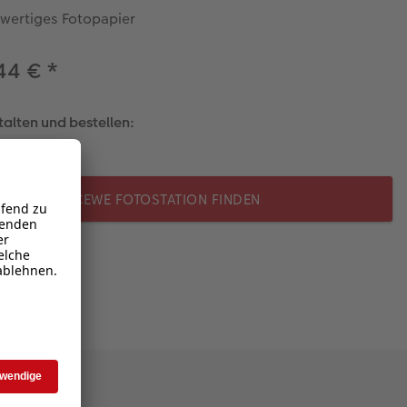
wertiges Fotopapier
44 €
*
talten und bestellen:
CEWE FOTOSTATION FINDEN