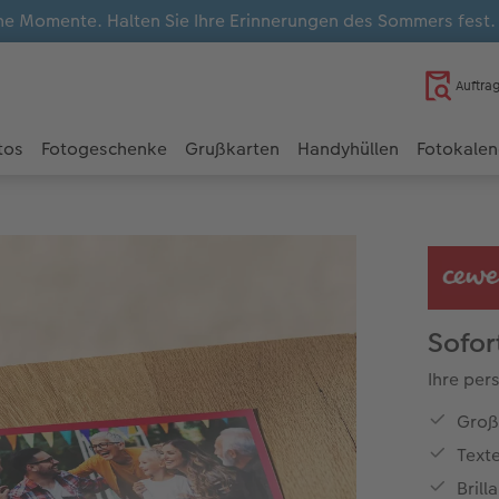
e Momente. Halten Sie Ihre Erinnerungen des Sommers fest
Auftra
tos
Fotogeschenke
Grußkarten
Handyhüllen
Fotokalen
Sofor
Ihre per
Groß
Text
Brill