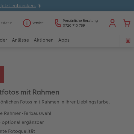
.
Jetzt entdecken.
☀️
Persönliche Beratung
gsstatus
Service
0720 710 789
der
Anlässe
Aktionen
Apps
tfotos mit Rahmen
sönlichen Fotos mit Rahmen in Ihrer Lieblingsfarbe.
e Rahmen-Farbauswahl
e optional ergänzbar
ante Fotoqualität