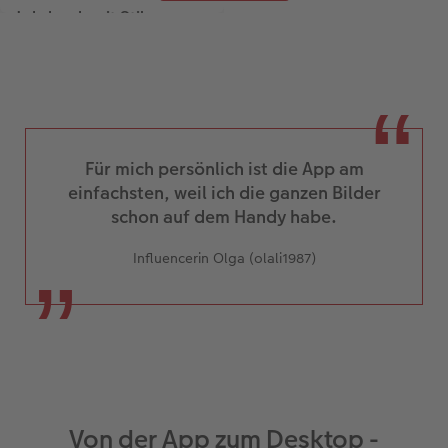
Jahrbuch mit Stilen
gestalten
Verwandeln Sie Ihre
Höhepunkte aus zwölf
Monaten in ein persönliches
Fotobuch – mit unseren
vorgefertigten Designs.
Für mich persönlich ist die App am
einfachsten, weil ich die ganzen Bilder
schon auf dem Handy habe.
Influencerin Olga (olali1987)
Von der App zum Desktop -