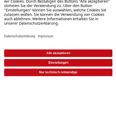
Wie kann ich mehrere Fotos zu meinem CEWE
FOTOBUCH hinzufügen?
Wie starte ich die Erstellung von einem CEWE
FOTOBUCH in der App?
Aus welchen Quellen kann ich Bilder in die
App einfügen?
* Die UVP gelten inkl. MwSt. zzgl. Versandkosten (ggf. auch bei Filialabholung) gem.
Preisliste
|
AGB
|
Datenschutz
|
Impressum