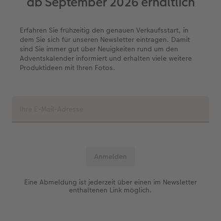
ab September 2026 erhältlich
Foto-Kochbuch
CEWE myPhotos
Neuheiten
Neuheiten
CEWE myPhotos
CEWE myPhotos
CEWE myPhotos
Erfahren Sie frühzeitig den genauen Verkaufsstart, in
dem Sie sich für unseren Newsletter eintragen. Damit
Neuheiten
Neuheiten
Extras
CEWE myPhotos
Neuheiten
Neuheiten
Neuheiten
sind Sie immer gut über Neuigkeiten rund um den
Adventskalender informiert und erhalten viele weitere
Extras
Produktideen mit Ihren Fotos.
Eine Abmeldung ist jederzeit über einen im Newsletter
enthaltenen Link möglich.