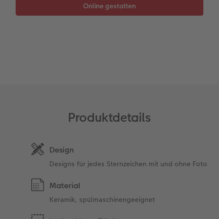
Foto-Kochbuch
CEWE myPhotos
Neuheiten
Neuheiten
CEWE myPhotos
CEWE myPhotos
CEWE myPhotos
Neuheiten
Neuheiten
Extras
CEWE myPhotos
Neuheiten
Neuheiten
Neuheiten
Extras
Produktdetails
Design
Designs für jedes Sternzeichen mit und ohne Foto
Material
Keramik, spülmaschinengeeignet