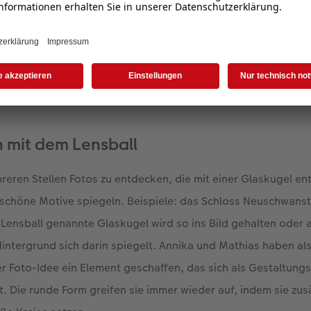
t glänzende Highlights: Annika und Mathias Koch haben ihre Reisen 
k-Veredelung festgehalten.
n mit dem Lensball
reren Stellen Fotos zu entdecken, die mit einer Glaskugel ent
 schöne Motive spiegeln. Beispiele: das Schloss Neuschwanst
h Lensball genannte Glaskugel wird so ins Bild gehalten ode
 Hintergrund sich darin spiegelt. Annika und Mathias haben al
r Foto-Idee ein Element geschaffen, das sich als Gestaltungs
t. Die runde Form greifen sie immer wieder auf, indem sie zusä