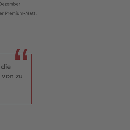
s Dezember
er Premium-Matt.
 die
e von zu