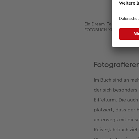
Ein Dream-Team präsentier
FOTOBUCH XL mit Effektlac
Fotografiere
Im Buch sind an meh
der sich besonders
Eiffelturm. Die auc
platziert, dass der
unterwegs mit diese
Reise-Jahrbuch zieh