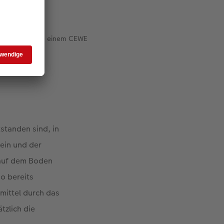
eines Jahres in einem CEWE
standen sind, in
ein und der
r auf dem Boden
so bereits
mittel durch das
tzlich die