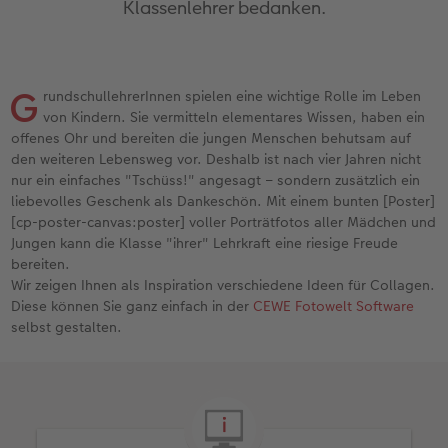
Klassenlehrer bedanken.
Erinnerungstasche
hexxas
Fotosets
Sofortfotos mit Rahmen
Fototassen
Geburtskarten
Silikonhüllen
Wandkalender Fineline
Danke sagen
Erste Schritte
Personalisierter Schuber
Acrylglas
Fotosticker
Sofortfotos mit Text
Emaille Becher
Taufkarten
Handykette
Papierqualitäten
für Männer
Softwaretipps
G
rundschullehrerInnen spielen eine wichtige Rolle im Leben
Bestellwege
Alu Dibond
Art Prints
Sofortfotos mit Design
Trinkflasche
Postkarten Sets
Kunststoffhüllen
Bestellwege
für Frauen
Videotutorials
von Kindern. Sie vermitteln elementares Wissen, haben ein
offenes Ohr und bereiten die jungen Menschen behutsam auf
Inspiration
Gallery Print
Premium Poster
Sofortfotostreifen
Dekoration
Postkarten verschicken
Lederhüllen
Designvorlagen
für Freundinnen
den weiteren Lebensweg vor. Deshalb ist nach vier Jahren nicht
nur ein einfaches "Tschüss!" angesagt – sondern zusätzlich ein
Jahrbuch
Hartschaum
Rahmen
Sofortfotogrußkarten
Schule & Büro
Fotokarten
Holzhüllen
Kalender mit fertigem Design
für Kinder
liebevolles Geschenk als Dankeschön. Mit einem bunten [Poster]
Markt
[cp-poster-canvas:poster] voller Porträtfotos aller Mädchen und
Jungen kann die Klasse "ihrer" Lehrkraft eine riesige Freude
Reisefotobuch
Foto auf Holz
Fotogrößen & Formate
Sofortfotosets
Textilien
Digitale Grußkarte
Bio-based Case
Gestaltungsideen
für Großeltern
bereiten.
Wir zeigen Ihnen als Inspiration verschiedene Ideen für Collagen.
Kundenbeispiele
Mehrteiler
Bestellwege
Sofortfotocollagen
Art Prints
Bestellwege
Mit Design
CEWE myPhotos
für Tierfreunde
Diese können Sie ganz einfach in der
CEWE Fotowelt Software
selbst gestalten.
Webinare & VHS
Bestellwege
Last Minute Fotos
Mehrteilige Sofortfotos
Faber-Castell
Papierqualitäten
Bestellwege
Neuheiten
Einfach & schnell gestaltet
Erste Schritte
Ideen zur Wandgestaltung
CEWE myPhotos
Retro Minis
Foto-Geschenkbox
Weitere Anlässe
Inspiration
Extras
Besondere Geschenkideen
Foto-Kochbuch
CEWE myPhotos
Neuheiten
Neuheiten
CEWE myPhotos
CEWE myPhotos
CEWE myPhotos