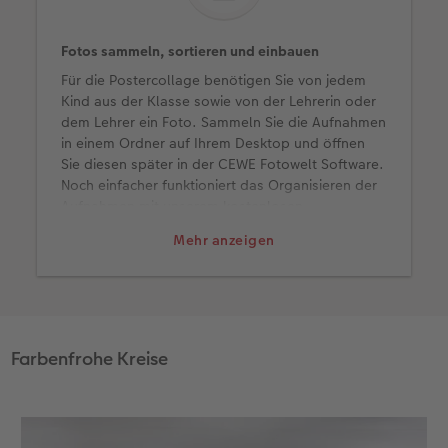
Neuheiten
Neuheiten
Extras
CEWE myPhotos
Neuheiten
Neuheiten
Neuheiten
Fotos sammeln, sortieren und einbauen
Für die Postercollage benötigen Sie von jedem
Extras
Kind aus der Klasse sowie von der Lehrerin oder
dem Lehrer ein Foto. Sammeln Sie die Aufnahmen
in einem Ordner auf Ihrem Desktop und öffnen
Sie diesen später in der CEWE Fotowelt Software.
Noch einfacher funktioniert das Organisieren der
Aufnahmen mit unserem kostenlosen
Onlinespeicher
CEWE myPhotos
, den Sie direkt
Mehr anzeigen
mit der Gestaltungssoftware verbinden können.
Dort legen Sie einen Ordner an und senden den
Link anschließend an alle Eltern.
Farbenfrohe Kreise