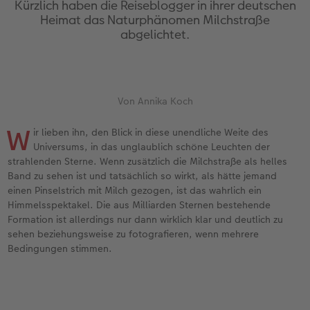
Kürzlich haben die Reiseblogger in ihrer deutschen
Erinnerungstasche
hexxas
Fotosets
Sofortfotos mit Rahmen
Fototassen
Geburtskarten
Silikonhüllen
Wandkalender Fineline
Danke sagen
Erste Schritte
Heimat das Naturphänomen Milchstraße
abgelichtet.
Personalisierter Schuber
Acrylglas
Fotosticker
Sofortfotos mit Text
Emaille Becher
Taufkarten
Handykette
Papierqualitäten
für Männer
Softwaretipps
Bestellwege
Alu Dibond
Art Prints
Sofortfotos mit Design
Trinkflasche
Postkarten Sets
Kunststoffhüllen
Bestellwege
für Frauen
Videotutorials
Von Annika Koch
Inspiration
Gallery Print
Premium Poster
Sofortfotostreifen
Dekoration
Postkarten verschicken
Lederhüllen
Designvorlagen
für Freundinnen
W
ir lieben ihn, den Blick in diese unendliche Weite des
Jahrbuch
Hartschaum
Rahmen
Sofortfotogrußkarten
Schule & Büro
Fotokarten
Holzhüllen
Kalender mit fertigem Design
für Kinder
Universums, in das unglaublich schöne Leuchten der
Markt
strahlenden Sterne. Wenn zusätzlich die Milchstraße als helles
Reisefotobuch
Foto auf Holz
Fotogrößen & Formate
Sofortfotosets
Textilien
Digitale Grußkarte
Bio-based Case
Gestaltungsideen
für Großeltern
Band zu sehen ist und tatsächlich so wirkt, als hätte jemand
einen Pinselstrich mit Milch gezogen, ist das wahrlich ein
Kundenbeispiele
Mehrteiler
Bestellwege
Sofortfotocollagen
Art Prints
Bestellwege
Mit Design
CEWE myPhotos
für Tierfreunde
Himmelsspektakel. Die aus Milliarden Sternen bestehende
Formation ist allerdings nur dann wirklich klar und deutlich zu
sehen beziehungsweise zu fotografieren, wenn mehrere
Webinare & VHS
Bestellwege
Last Minute Fotos
Mehrteilige Sofortfotos
Faber-Castell
Papierqualitäten
Bestellwege
Neuheiten
Einfach & schnell gestaltet
Bedingungen stimmen.
Erste Schritte
Ideen zur Wandgestaltung
CEWE myPhotos
Retro Minis
Foto-Geschenkbox
Weitere Anlässe
Inspiration
Extras
Besondere Geschenkideen
Foto-Kochbuch
CEWE myPhotos
Neuheiten
Neuheiten
CEWE myPhotos
CEWE myPhotos
CEWE myPhotos