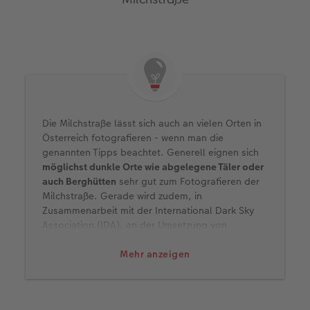
Die Milchstraße lässt sich auch an vielen Orten in
Österreich fotografieren - wenn man die
genannten Tipps beachtet. Generell eignen sich
möglichst dunkle Orte wie abgelegene Täler oder
auch Berghütten
sehr gut zum Fotografieren der
Milchstraße. Gerade wird zudem, in
Zusammenarbeit mit der International Dark Sky
Association (IDA), an der Umsetzung von
Sternparks im Naturpark Attersee-Traunsee und
an der Hohen Dirn in den Kalkalpen gearbeitet.
Mehr anzeigen
Solche Sternparks gibt es zum Beispiel schon in
Deutschland.