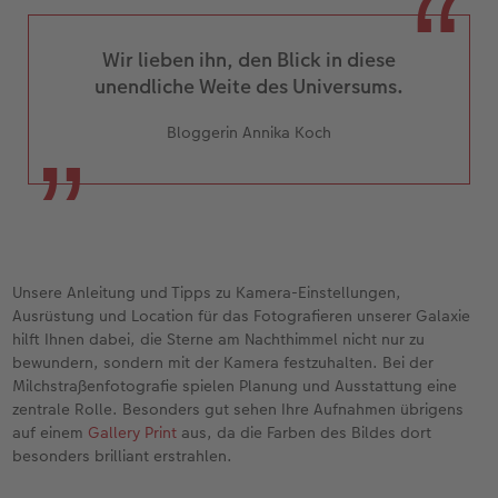
Neuheiten
Neuheiten
Extras
CEWE myPhotos
Neuheiten
Neuheiten
Neuheiten
Wir lieben ihn, den Blick in diese
unendliche Weite des Universums.
Extras
Bloggerin Annika Koch
Unsere Anleitung und Tipps zu Kamera-Einstellungen,
Ausrüstung und Location für das Fotografieren unserer Galaxie
hilft Ihnen dabei, die Sterne am Nachthimmel nicht nur zu
bewundern, sondern mit der Kamera festzuhalten. Bei der
Milchstraßenfotografie spielen Planung und Ausstattung eine
zentrale Rolle. Besonders gut sehen Ihre Aufnahmen übrigens
auf einem
Gallery Print
aus, da die Farben des Bildes dort
besonders brilliant erstrahlen.