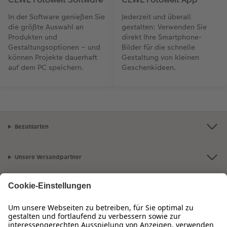
In der Software genießen Sie
Jederzeit und überall
die größte Auswahl an
gestalten: Verwenden Sie
Produkten und
direkt Ihre Smartphone-
Gestaltungsoptionen – und
Bilder für die schnelle
können Projekte dauerhaft
Gestaltung von kleinen
auf dem PC speichern.
Geschenkideen.
Bezahlarten
Unsere Versandpartner
Qualität & Sicherheit
Zertifizierungen & Initiativen