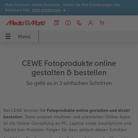
Mein Sommer, meine Momente. Halten Sie Ihre Erinnerungen des
Sommers fest.
Jetzt entdecken.
☀️
Menü
Menü
CEWE FOTOBUCH
Poster & Wandbilder
Fotos
Sofortfotos
Fotogeschenke
Grußkarten
Handyhüllen
Fotokalender
Anlässe
Apps
UCH
CEWE Fotoprodukte online
dbilder
Übersicht
Übersicht
Übersicht
Übersicht
Übersicht
Übersicht
Übersicht
Übersicht
Übersicht
Übersicht Bestellwege
gestalten & bestellen
Formate
Fotoleinwand
Fotoabzüge
Produktvielfalt
Geschenkideen
Einladungen
iPhone Hüllen
Wandkalender
Sommermomente
CEWE Fotowelt Software
So geht es in 3 einfachen Schritten
Papiere
Poster
Sofortfotos
Kreativtipps
Spiele & Puzzle
Dankeskarten
Samsung Hüllen
Tischkalender
Last Minute Geschenke
CEWE Fotowelt App
Bei CEWE können Sie
Fotoprodukte online gestalten und direkt
ke
Einbände
Posterleiste
Foto im Rahmen
Filialsuche
Fotopuzzle
Hochzeitskarten
Google Pixel Hüllen
Terminkalender
Inspiration
Online gestalten
bestellen
. Dank unseren intuitiven und prämierten Online-Apps
ist die Online-Gestaltung an PC, Laptop sowie Smartphone und
Veredelung
Rahmen
Matte Prints
Express-Foto
Foto Memo
Geburtstagskarten
Xiaomi Hüllen
Wochenkalender
Geburtstagsgeschenke
CEWE myPhotos
Tablet kein Problem. Folgen Sie dazu einfach diesen Schritten