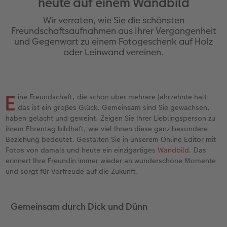
heute auf einem Wandbild
Erinnerungstasche
hexxas
Fotosets
Sofortfotos mit Rahmen
Fototassen
Geburtskarten
Silikonhüllen
Wandkalender Fineline
Danke sagen
Erste Schritte
Wir verraten, wie Sie die schönsten
Personalisierter Schuber
Acrylglas
Fotosticker
Sofortfotos mit Text
Emaille Becher
Taufkarten
Handykette
Papierqualitäten
für Männer
Softwaretipps
Freundschaftsaufnahmen aus Ihrer Vergangenheit
und Gegenwart zu einem Fotogeschenk auf Holz
oder Leinwand vereinen.
Bestellwege
Alu Dibond
Art Prints
Sofortfotos mit Design
Trinkflasche
Postkarten Sets
Kunststoffhüllen
Bestellwege
für Frauen
Videotutorials
Inspiration
Gallery Print
Premium Poster
Sofortfotostreifen
Dekoration
Postkarten verschicken
Lederhüllen
Designvorlagen
für Freundinnen
E
ine Freundschaft, die schon über mehrere Jahrzehnte hält –
Jahrbuch
Hartschaum
Rahmen
Sofortfotogrußkarten
Schule & Büro
Fotokarten
Holzhüllen
Kalender mit fertigem Design
für Kinder
das ist ein großes Glück. Gemeinsam sind Sie gewachsen,
Markt
haben gelacht und geweint. Zeigen Sie Ihrer Lieblingsperson zu
Reisefotobuch
Foto auf Holz
Fotogrößen & Formate
Sofortfotosets
Textilien
Digitale Grußkarte
Bio-based Case
Gestaltungsideen
für Großeltern
ihrem Ehrentag bildhaft, wie viel Ihnen diese ganz besondere
Beziehung bedeutet. Gestalten Sie in unserem Online Editor mit
Kundenbeispiele
Mehrteiler
Bestellwege
Sofortfotocollagen
Art Prints
Bestellwege
Mit Design
CEWE myPhotos
für Tierfreunde
Fotos von damals und heute ein einzigartiges
Wandbild
. Das
erinnert Ihre Freundin immer wieder an wunderschöne Momente
und sorgt für Vorfreude auf die Zukunft.
Webinare & VHS
Bestellwege
Last Minute Fotos
Mehrteilige Sofortfotos
Faber-Castell
Papierqualitäten
Bestellwege
Neuheiten
Einfach & schnell gestaltet
Erste Schritte
Ideen zur Wandgestaltung
CEWE myPhotos
Retro Minis
Foto-Geschenkbox
Weitere Anlässe
Inspiration
Extras
Besondere Geschenkideen
Gemeinsam durch Dick und Dünn
Foto-Kochbuch
CEWE myPhotos
Neuheiten
Neuheiten
CEWE myPhotos
CEWE myPhotos
CEWE myPhotos